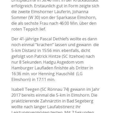
Drittplatzirte in 38:40 min. in der Krückaustadt
erfolgreich. Erstaunlich gut in Form zeigte sich
die zweite Elmshorner Läuferin, Johanna
Sommer (W 30) von der Sparkasse Elmshorn,
die als sechste Frau nach 46:00 Min. über den
roten Teppich lief.
Der 41-jährige Pascal Dethlefs wollte es dann
noch einmal “krachen“ lassen und gewann die
5-km Distanz in 15:56 min. ebenfalls, dicht
gefolgt von Patrick Hintze (SC Itzehoe) nach
nur 8 Sekunden. Hadgu Asgedom vom
Hamburger Laufladen finishte als Dritter in
16:36 min. vor Henning Hauschild (LG
Elmshorn) in 17:11 min.
Isabell Teegen (SC Rönnau 74) gewann im Jahr
2017 bereits einmal die 5-km in Elmshorn. Die
praktizierende Zahnärztin in Bad Segeberg
wollte nach langer Laufabstinenz ihr
Leistungsvermögen testen. Mit 7 Sekunden